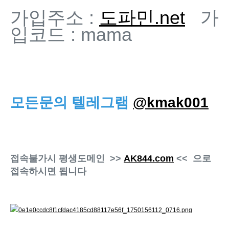
가입주소 :
도파민.net
가
입코드 : mama
모든문의 텔레그램
@kmak001
접속불가시 평생도메인 >>
AK844.com
<< 으로
접속하시면 됩니다​