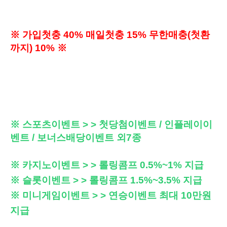
※ 가입첫충 40%
매일첫충 15% 무한매충(첫환
까지) 10%
※
※ 스포츠이벤트 > > 첫당첨이벤트 / 인플레이이
벤트 / 보너스배당이벤트 외7종
※ 카지노이벤트 > > 롤링콤프 0.5%~1% 지급
※ 슬롯이벤트 > >
롤링콤프 1.5%~3.5% 지급
※ 미니게임이벤트 > > 연승이벤트 최대 10만원
지급