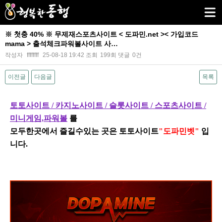
※ 첫충 40% ※ 무제재스포츠사이트 < 도파민.net >< 가입코드
mama > 출석체크파워볼사이트 사…
작성자
ffffffff
25-08-18 19:42
조회
199회
댓글
0건
이전글
다음글
목록
본문
토토사이트 / 카지노사이트 / 슬롯사이트 / 스포츠사이트 /
미니게임,파워볼
를
모두한곳에서 즐길수있는 곳은 토토사이트
"도파민벳"
입
니다.