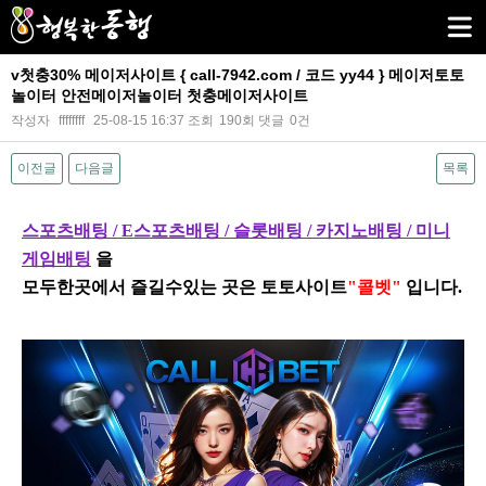
v첫충30% 메이저사이트 { call-7942.com / 코드 yy44 } 메이저토토
놀이터 안전메이저놀이터 첫충메이저사이트
작성자
ffffffff
25-08-15 16:37
조회
190회
댓글
0건
이전글
다음글
목록
본문
스포츠배팅 / E스포츠배팅 / 슬롯배팅 / 카지노배팅 / 미니
게임배팅
을
모두한곳에서 즐길수있는 곳은 토토사이트
"콜벳"
입니다.