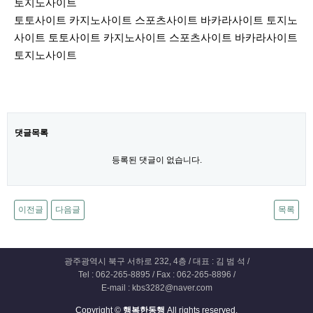
토지노사이트
토토사이트 카지노사이트 스포츠사이트 바카라사이트 토지노
사이트 토토사이트 카지노사이트 스포츠사이트 바카라사이트
토지노사이트
댓글목록
등록된 댓글이 없습니다.
이전글
다음글
목록
광주광역시 북구 서하로 232, 4층 / 대표 : 김 범 석 /
Tel : 062-265-8895 / Fax : 062-265-8896 /
E-mail : kbs3282@naver.com
Copyright ©
행복한동행
All rights reserved.