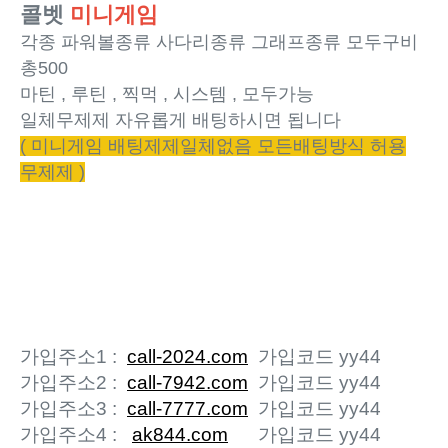
콜벳
미니게임
각종 파워볼종류 사다리종류 그래프종류 모두구비
총500
마틴 , 루틴 , 찍먹 , 시스템 , 모두가능
일체무제제 자유롭게 배팅하시면 됩니다
( 미니게임 배팅제제일체없음 모든배팅방식 허용
무제제 )
가입주소1 :
call-2024.com
가입코드 yy44
가입주소2 :
call-7942.com
가입코드 yy44
가입주소3 :
c
all-7777.com
가입코드 yy44
가입주소4 :
ak844.com
가입코드 yy44