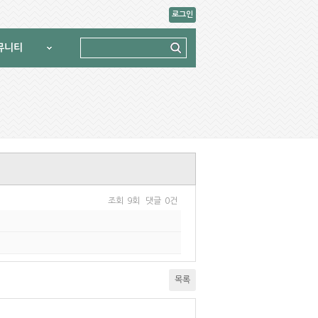
로그인
뮤니티
조회
9회
댓글
0건
목록