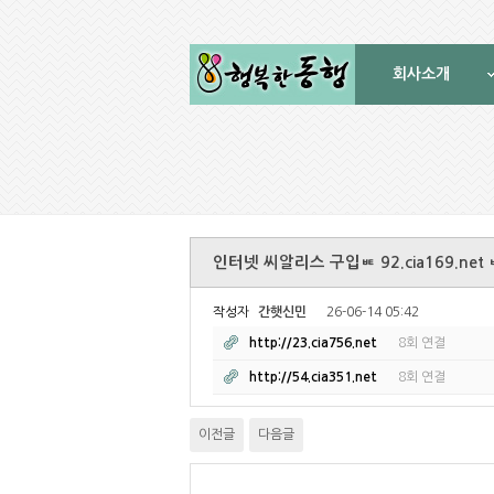
회사소개
인터넷 씨알리스 구입ㅷ 92.cia169.
작성자
간햇신민
26-06-14 05:42
http://23.cia756.net
8회 연결
http://54.cia351.net
8회 연결
이전글
다음글