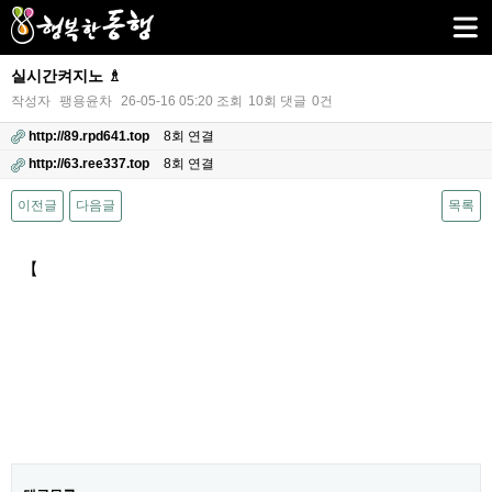
실시간켜지노 ♗
작성자
팽용윤차
26-05-16 05:20
조회
10회
댓글
0건
http://89.rpd641.top
8회 연결
http://63.ree337.top
8회 연결
이전글
다음글
목록
본문
【