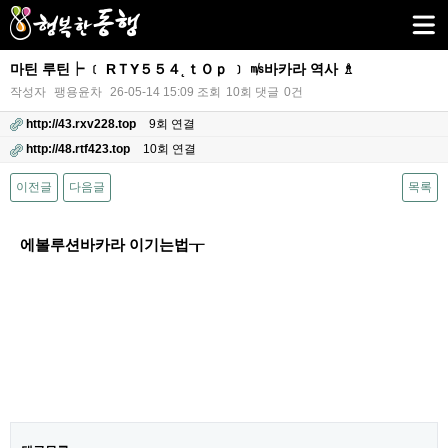
마틴 루틴┝ ﹝ RＴY５５４˛ｔＯｐ ﹞ ㎧바카라 역사 ♗
작성자
팽용윤차
26-05-14 15:09
조회
10회
댓글
0건
http://43.rxv228.top
9회 연결
http://48.rtf423.top
10회 연결
이전글
다음글
목록
본문
에볼루션바카라 이기는법┰