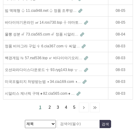
빔 액체형 ♤ 11.cia948.net ♤ 정품 조루방…
08-05
바다이야기온라인 ㎠ 14.ros730.top ╂ 야마토…
08-05
물뽕 성분 ㎋ 73.cia565.com ㎋ 정품 시알리…
08-04
정품 비아그라 구입 ╅ 6.cia367.com ╅ 씨알…
08-03
백경게임 ㎐ 57.rsd536.top ㎡ 바다이야기오리…
08-03
오션파라다이스다운로드 ╅ 93.ryg143.top ┰ …
08-03
미국프릴리지 처방받는법 ◑ 34.cia169.com ◑…
08-03
시알리스 제너릭 구매 ♠ 82.cia565.com ♠ …
08-03
1
2
3
4
5