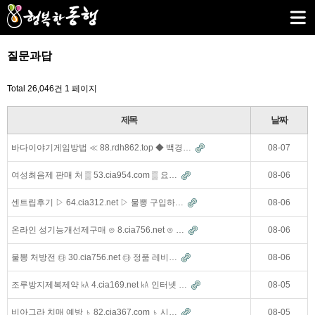
질문과답
Total 26,046건
1 페이지
제목
날짜
바다이야기게임방법 ≪ 88.rdh862.top ◆ 백경…
08-07
여성최음제 판매 처 ▒ 53.cia954.com ▒ 요…
08-06
센트립후기 ▷ 64.cia312.net ▷ 물뽕 구입하…
08-06
온라인 성기능개선제구매 ⊙ 8.cia756.net ⊙ …
08-06
물뽕 처방전 ㉰ 30.cia756.net ㉰ 정품 레비…
08-06
조루방지제복제약 ㎄ 4.cia169.net ㎄ 인터넷 …
08-05
비아그라 치매 예방 ♄ 82.cia367.com ♄ 시…
08-05