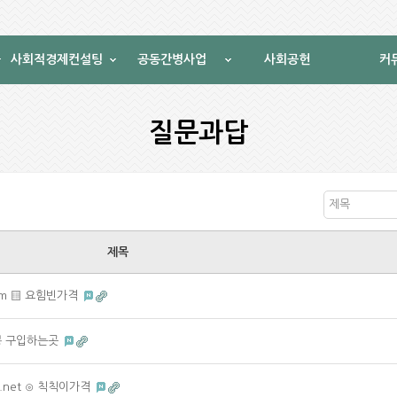
사회적경제컨설팅
공동간병사업
사회공헌
커
질문과답
제목
제목
com ▒ 요힘빈가격
 물뽕 구입하는곳
.net ⊙ 칙칙이가격