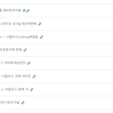
㉰ 정품 레비트라처방
t ㎄ 인터넷 성기능개선제판매
com ♄ 시알리스200mg복용법
정품 조루방지제 판매
op ╂ 야마토게임연타
 정품 시알리스 구매 사이트
om ╅ 씨알리스 판매 처
바다이야기오리지널