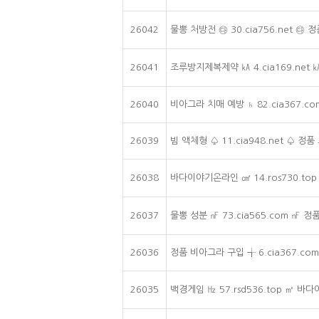
26042
물뽕 처방전 ㉰ 30.cia756.net 
26041
조루방지제복제약 ㎄ 4.cia169.ne
26040
비아그라 치매 예방 ♄ 82.cia367.
26039
빔 액체형 ♤ 11.cia948.net ♤ 
26038
바다이야기온라인 ㎠ 14.ros730.t
26037
물뽕 성분 ㎋ 73.cia565.com ㎋
26036
정품 비아그라 구입 ╅ 6.cia367.c
26035
백경게임 ㎐ 57.rsd536.top ㎡ 