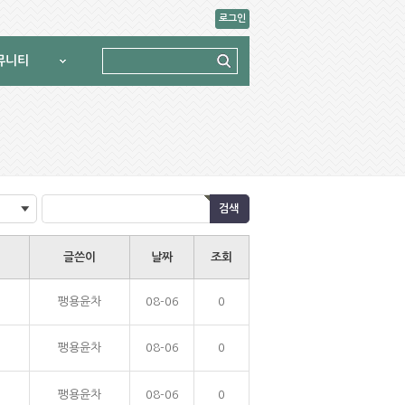
로그인
뮤니티
글쓴이
날짜
조회
팽용윤차
08-06
0
팽용윤차
08-06
0
팽용윤차
08-06
0